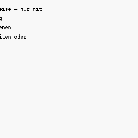
eise – nur mit
g
enen
iten oder